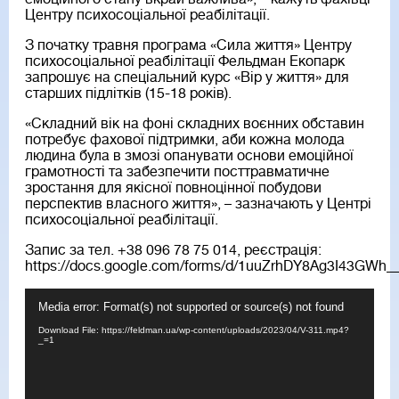
Центру психосоціальної реабілітації.
З початку травня програма «Сила життя» Центру
психосоціальної реабілітації Фельдман Екопарк
запрошує на спеціальний курс «Вір у життя» для
старших підлітків (15-18 років).
«Складний вік на фоні складних воєнних обставин
потребує фахової підтримки, аби кожна молода
людина була в змозі опанувати основи емоційної
грамотності та забезпечити посттравматичне
зростання для якісної повноцінної побудови
перспектив власного життя», – зазначають у Центрі
психосоціальної реабілітації.
Запис за тел. +38 096 78 75 014, реєстрація:
https://docs.google.com/forms/d/1uuZrhDY8Ag3I43GW
Video
Media error: Format(s) not supported or source(s) not found
Player
Download File: https://feldman.ua/wp-content/uploads/2023/04/V-311.mp4?
_=1