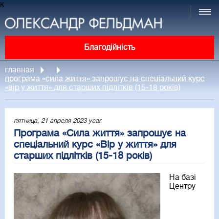
к
Благодійність
главная
програма «сила життя» запрошує на спеціальний курс
«вір у життя» для старших підлітків (15-18 років)
пятница, 21 апреля 2023 year
Програма «Сила життя» запрошує на
спеціальний курс «Вір у життя» для
старших підлітків (15-18 років)
На базі
Центру