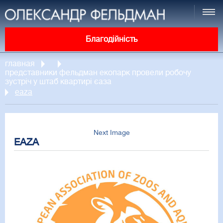
Благодійність
главная
представники фельдман екопарк провели робочу
зустріч у штаб квартирі єаза
eaza
Next Image
EAZA