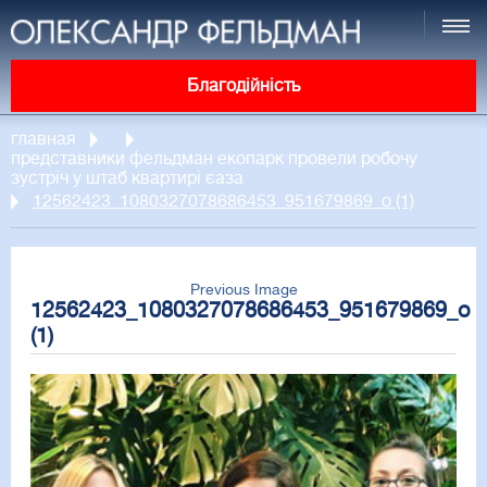
Благодійність
главная
представники фельдман екопарк провели робочу
зустріч у штаб квартирі єаза
12562423_1080327078686453_951679869_o (1)
Previous Image
12562423_1080327078686453_951679869_o
(1)