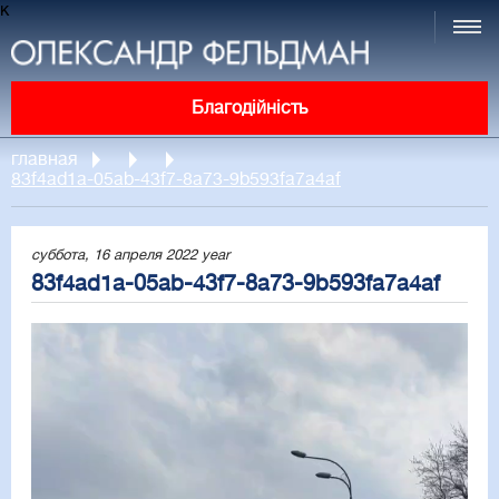
к
Благодійність
главная
83f4ad1a-05ab-43f7-8a73-9b593fa7a4af
суббота, 16 апреля 2022 year
83f4ad1a-05ab-43f7-8a73-9b593fa7a4af
Video
Player