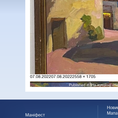
Posted
Full
07.08.2022
07.08.2022
2558 × 1705
on
size
Published in
На аукціоні «Н
Нови
Мапа
Маніфест