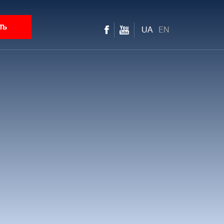
ть
UA
EN