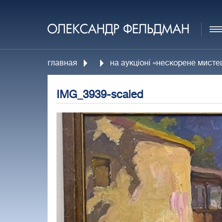
главная
на аукціоні «нескорене мисте
IMG_3939-scaled