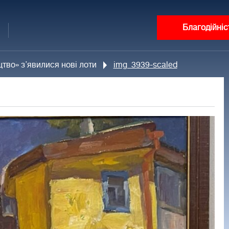
Благодійніс
цтво» з’явилися нові лоти
img_3939-scaled