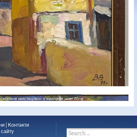
ескорене мистецтво» з’явилися нові лоти
ни
Контакти
 сайту