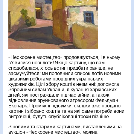
«Нескорене мистецтво» продовжується, і в ньому
з’явилися нові лоти! Якщо картину, що вам
сподобалася, хтось встиг придбати раніше, не
засмучуйтеся: ми поповнили список лотів новими
цікавими роботами провідних українських
художників. Цілі збору коштів незмінні: допомога
Збройним силам України, лікування харківських
дітей, які постраждали під час війни, а також
відновлення зруйнованого агресором Фельдман
Екопарк. Проміжні підсумки: скільки вже продано
картин і зібрано коштів та на які саме потреби вони
витрачені, будуть опубліковані трохи пізніше.
З новими та старими картинами, виставленими на
аукціон «Нескорене мистецтво», можна