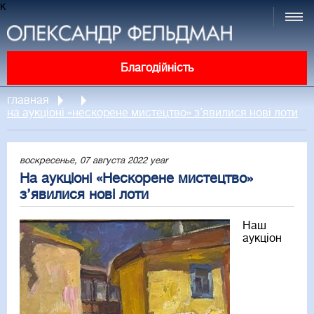
к
Благодійність
главная
на аукціоні «нескорене мистецтво» з’явилися нові лоти
воскресенье, 07 августа 2022 year
На аукціоні «Нескорене мистецтво»
з’явилися нові лоти
Наш
аукціон