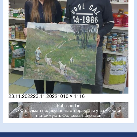
Posted
Full
23.11.2022
23.11.2022
1010 × 1116
on
size
Published in
О.Фельдман подякував партнерам, які у важкі часи
підтримують Фельдман Екопарк