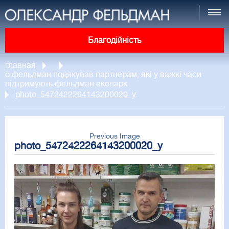
Благодійність
главная
о.фельдман подякував партнерам, які у важкі часи
підтримують фельдман екопарк
photo_5472422264143200020_y
Previous Image
photo_5472422264143200020_y