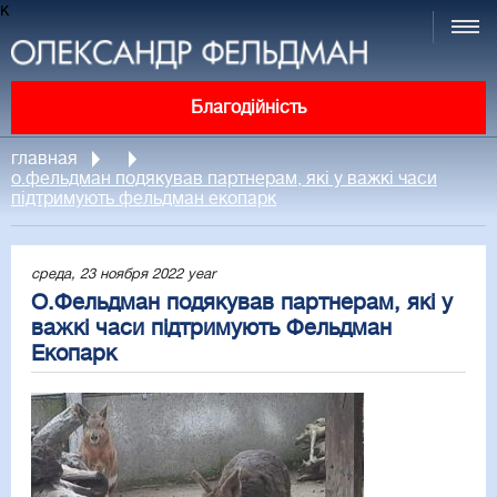
к
Благодійність
главная
о.фельдман подякував партнерам, які у важкі часи
підтримують фельдман екопарк
среда, 23 ноября 2022 year
О.Фельдман подякував партнерам, які у
важкі часи підтримують Фельдман
Екопарк