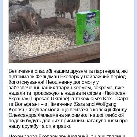
Величезне спасибі нашим друзям та партнерам, які
підтримали Фельдман Екопарк у найважчий період
його існування! Неоціненну допомогу у
забезпеченні наших тварин кормом, зокрема, вже
надали та продовжують надавати фірма «Люпосан
Україна» (
Luposan Ukraine
), а також сім’я Кох – Сара
та Вольфганг – з Німеччини (Sara and Wolfgang
Kochs). Сподіваємося, що пейзажі з колекції Фонду
Олександра Фельдмана як символ нашої глибокої
подяки будуть для них приємним нагадуванням про
нашу дружбу та співпрацю.
Нехай зараз Екопарк зруйнований, а наші тварини