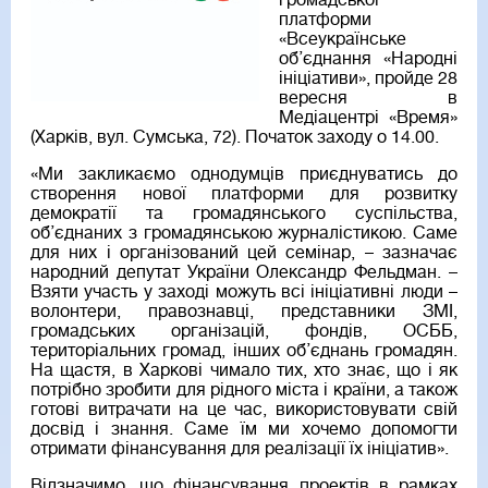
громадської
платформи
«Всеукраїнське
об’єднання «Народні
ініціативи», пройде 28
вересня в
Медіацентрі «Время»
(Харків, вул. Сумська, 72). Початок заходу о 14.00.
«Ми закликаємо однодумців приєднуватись до
створення нової платформи для розвитку
демократії та громадянського суспільства,
об’єднаних з громадянською журналістикою. Саме
для них і організований цей семінар, – зазначає
народний депутат України Олександр Фельдман. –
Взяти участь у заході можуть всі ініціативні люди –
волонтери, правознавці, представники ЗМІ,
громадських організацій, фондів, ОСББ,
територіальних громад, інших об’єднань громадян.
На щастя, в Харкові чимало тих, хто знає, що і як
потрібно зробити для рідного міста і країни, а також
готові витрачати на це час, використовувати свій
досвід і знання. Саме їм ми хочемо допомогти
отримати фінансування для реалізації їх ініціатив».
Відзначимо, що фінансування проектів в рамках