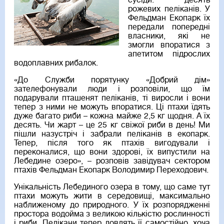
сусіди: десять
рожевих пеліканів. У
Фельдман Екопарк їх
передали попередні
власники, які не
змогли впоратися з
апетитом підрослих
водоплавних рибалок.
«До Служби порятунку «Добрий дім»
зателефонували люди і розповіли, що їм
подарували пташенят пеліканів, ті виросли і вони
тепер з ними не можуть впоратися. Ці птахи їдять
дуже багато риби – кожна майже 2,5 кг щодня. А їх
десять. Чи жарт – це 25 кг свіжої риби в день! Ми
пішли назустріч і забрали пеліканів в екопарк.
Тепер, після того як птахів вигодували і
переконалися, що вони здорові, їх випустили на
Лебедине озеро», – розповів завідувач сектором
птахів Фельдман Екопарк Володимир Переходович.
Унікальність Лебединого озера в тому, що саме тут
птахи можуть жити в середовищі, максимально
наближеному до природного. У їх розпорядженні
простора водойма з великою кількістю рослинності
і риби. Пелікани тепер ловлять її самостійно, хоча