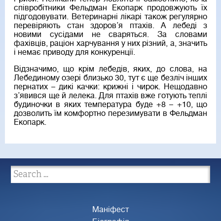
співробітники Фельдман Екопарк продовжують їх
підгодовувати. Ветеринарні лікарі також регулярно
перевіряють стан здоров’я птахів. А лебеді з
новими сусідами не сваряться. За словами
фахівців, раціон харчування у них різний, а, значить
і немає приводу для конкуренції.
Відзначимо, що крім лебедів, яких, до слова, на
Лебединому озері близько 30, тут є ще безліч інших
пернатих – дикі качки: крижні і чирок. Нещодавно
з’явився ще й лелека. Для птахів вже готують теплі
будиночки в яких температура буде +8 – +10, що
дозволить їм комфортно перезимувати в Фельдман
Екопарк.
Маніфест