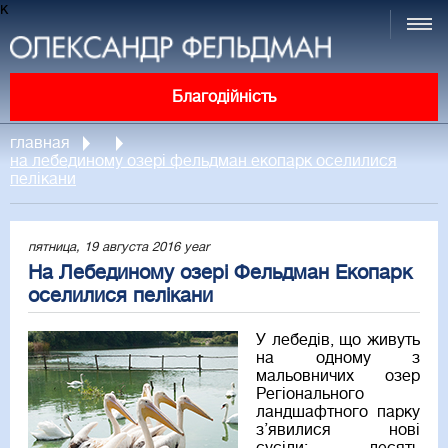
к
Благодійність
главная
на лебединому озері фельдман екопарк оселилися
пелікани
пятница, 19 августа 2016 year
На Лебединому озері Фельдман Екопарк
оселилися пелікани
У лебедів, що живуть
на одному з
мальовничих озер
Регіонального
ландшафтного парку
з’явилися нові