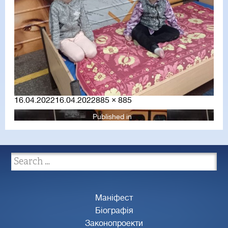
Posted
Full
16.04.2022
16.04.2022
885 × 885
on
size
Published in
Маніфест
Біографія
Законопроекти