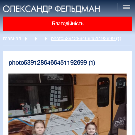
Благодійність
главная
photo5391286466451192699 (1)
photo5391286466451192699 (1)