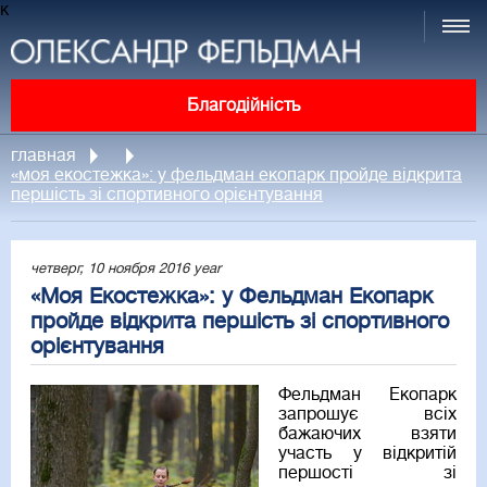
к
Благодійність
главная
«моя екостежка»: у фельдман екопарк пройде відкрита
першість зі спортивного орієнтування
четверг, 10 ноября 2016 year
«Моя Екостежка»: у Фельдман Екопарк
пройде відкрита першість зі спортивного
орієнтування
Фельдман Екопарк
запрошує всіх
бажаючих взяти
участь у відкритій
першості зі