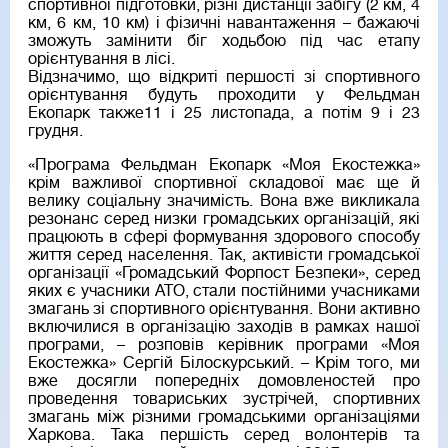
спортивної підготовки, різні дистанції забігу (2 км, 4
км, 6 км, 10 км) і фізичні навантаження – бажаючі
зможуть замінити біг ходьбою під час етапу
орієнтування в лісі.
Відзначимо, що відкриті першості зі спортивного
орієнтування будуть проходити у Фельдман
Екопарк также11 і 25 листопада, а потім 9 і 23
грудня.
«Програма Фельдман Екопарк «Моя Екостежка»
крім важливої спортивної складової має ще й
велику соціальну значимість. Вона вже викликала
резонанс серед низки громадських організацій, які
працюють в сфері формування здорового способу
життя серед населення. Так, активісти громадської
організації «Громадський Форпост Безпеки», серед
яких є учасники АТО, стали постійними учасниками
змагань зі спортивного орієнтування. Вони активно
включилися в організацію заходів в рамках нашої
програми, – розповів керівник програми «Моя
Екостежка» Сергій Білоскурський. – Крім того, ми
вже досягли попередніх домовленостей про
проведення товариських зустрічей, спортивних
змагань між різними громадськими організаціями
Харкова. Така першість серед волонтерів та