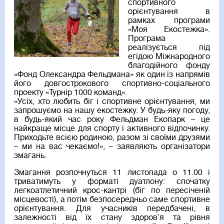
спортивного
орієнтування в
рамках програми
«Моя Екостежка».
Програма
реалізується під
егідою Міжнародного
благодійного фонду
«Фонд Олександра Фельдмана» як один із напрямів
його довгострокового спортивно-соціального
проекту «Турнір 1000 команд».
«Усіх, хто любить біг і спортивне орієнтування, ми
запрошуємо на нашу екостежку. У будь-яку погоду,
в будь-який час року Фельдман Екопарк – це
найкраще місце для спорту і активного відпочинку.
Приходьте всією родиною, разом зі своїми друзями
– ми на вас чекаємо!», – заявляють організатори
змагань.
Змагання розпочнуться 11 листопада о 11.00 і
триватимуть у форматі дуатлону: спочатку
легкоатлетичний крос-кантрі (біг по пересіченій
місцевості), а потім безпосередньо саме спортивне
орієнтування. Для учасників передбачені, в
залежності від їх стану здоров’я та рівня