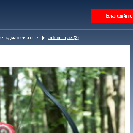
Благодійніс
фельдман екопарк
admin-ajax (2)