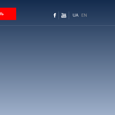
ть
UA
EN