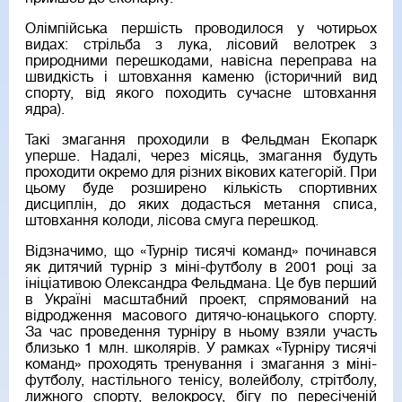
Олімпійська першість проводилося у чотирьох
видах: стрільба з лука, лісовий велотрек з
природними перешкодами, навісна переправа на
швидкість і штовхання каменю (історичний вид
спорту, від якого походить сучасне штовхання
ядра).
Такі змагання проходили в Фельдман Екопарк
уперше. Надалі, через місяць, змагання будуть
проходити окремо для різних вікових категорій. При
цьому буде розширено кількість спортивних
дисциплін, до яких додасться метання списа,
штовхання колоди, лісова смуга перешкод.
Відзначимо, що «Турнір тисячі команд» починався
як дитячий турнір з міні-футболу в 2001 році за
ініціативою Олександра Фельдмана. Це був перший
в Україні масштабний проект, спрямований на
відродження масового дитячо-юнацького спорту.
За час проведення турніру в ньому взяли участь
близько 1 млн. школярів. У рамках «Турніру тисячі
команд» проходять тренування і змагання з міні-
футболу, настільного тенісу, волейболу, стрітболу,
лижного спорту, велокросу, бігу по пересіченій