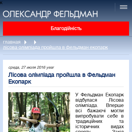
к
Благодійність
главная
лісова олімпіада пройшла в фельдман екопарк
среда, 27 июля 2016 year
Лісова олімпіада пройшла в Фельдман
Екопарк
У Фельдман Екопарк
відбулася Лісова
олімпіада. Вперше
всі бажаючі могли
випробувати себе в
традиційних та
історичних видах