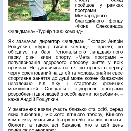
спорту. Захід
пройшов у рамках
програми
Міжнародного
благодійного фонду
«Фонд Олександра
Фельдмана» «Турнір 1000 команд».
Як зазначає директор Фельдман Екопарк Андрій
Рощупкин, «Турнір тисячі команд» – проект, що
об’єднує на базі Регіонального ландшафтного
парку різні види спорту. «Мета програми –
популяризація здорового способу життя у всіх
проявах. Не дивлячись на те, що проект в першу
чергу орієнтований на дітей та молодь, знайти своє
спортивне заняття до душі може кожен бажаючий
незалежно від віку і стартових фізичних
можливостей. Спеціальні оздоровчі програми
розроблені і для людей з особливими потребами», –
каже Андрій Рощупкин.
У змаганнях взяли участь близько ста осіб, серед
яких вихованці міського літнього табору, Кінного
комплексу, учасники Театру дітей і тварин, юннати-
біологи, а також всі бажаючі, хто в цей день
прийшов до екопарку.