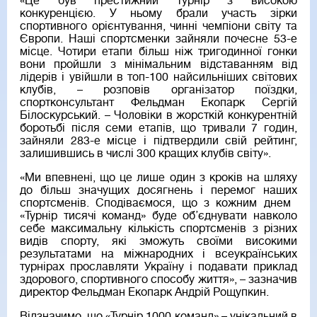
«Це був престижний турнір з високою
конкуренцією. У ньому брали участь зірки
спортивного орієнтування, чинні чемпіони світу та
Європи. Наші спортсменки зайняли почесне 53-е
місце. Чотири етапи більш ніж тригодинної гонки
вони пройшли з мінімальним відставанням від
лідерів і увійшли в топ-100 найсильніших світових
клубів, – розповів організатор поїздки,
спортконсультант Фельдман Екопарк Сергій
Білоскурський. – Чоловіки в жорсткій конкурентній
боротьбі після семи етапів, що тривали 7 годин,
зайняли 283-е місце і підтвердили свій рейтинг,
залишившись в числі 300 кращих клубів світу».
«Ми впевнені, що це лише один з кроків на шляху
до більш значущих досягнень і перемог наших
спортсменів. Сподіваємося, що з кожним днем ​​
«Турнір тисячі команд» буде об’єднувати навколо
себе максимальну кількість спортсменів з різних
видів спорту, які зможуть своїми високими
результатами на міжнародних і всеукраїнських
турнірах прославляти Україну і подавати приклад
здорового, спортивного способу життя», – зазначив
директор Фельдман Екопарк Андрій Рощупкин.
Відзначимо, що «Турнір 1000 команд» – унікальний в