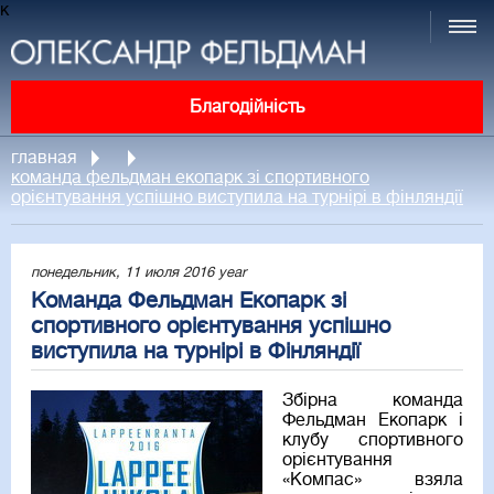
к
Благодійність
главная
команда фельдман екопарк зі спортивного
орієнтування успішно виступила на турнірі в фінляндії
понедельник, 11 июля 2016 year
Команда Фельдман Екопарк зі
спортивного орієнтування успішно
виступила на турнірі в Фінляндії
Збірна команда
Фельдман Екопарк і
клубу спортивного
орієнтування
«Компас» взяла