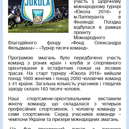
участь у щорічному
міжнародному турнірі
«Юкола 2016» у
м.Лапперанта в
Фінляндії. Поїздка
відбулася в рамках
проекту
Міжнародного
благодійного фонду «Фонд Олександра
Фельдмана» – «Турнір тисячі команд».
Програмою змагань було передбачено участь
команд з різних країн і клубів зі спортивного
орієнтування в естафетних гонках на лісових
трасах. На старт турніру «Юкола 2016» вийшли
понад 1600 жіночих і понад 2000 чоловічих команд
з 41 країни. Загальна кількість учасників і глядачів
заходу склало 183 тисячі чоловік.
Наші спортсмени-орієнтувальники виставили
жіночу команду, що складалася з чотирьох
професійних спортсменок, і чоловічу команду з
семи спортсменів. Серед учасників команди –
чемпіони України та призери міжнародних змагань.