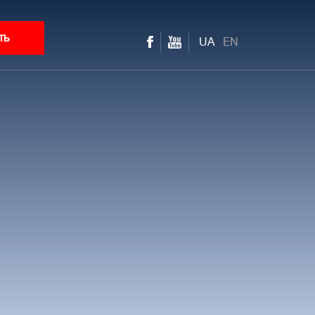
ть
UA
EN