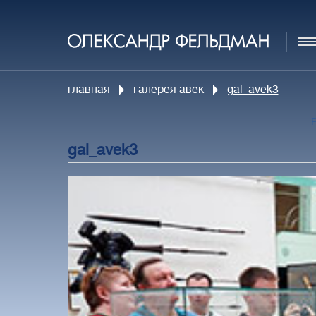
главная
галерея авек
gal_avek3
gal_avek3