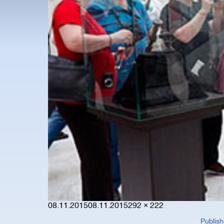
Posted
Full
08.11.2015
08.11.2015
292 × 222
on
size
Publish