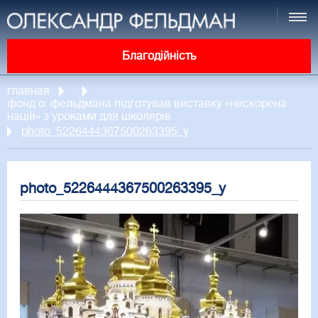
Благодійність
главная
фонд о. фельдмана підготував виставку «нескорена
нація» з уроками для школярів
photo_5226444367500263395_y
photo_5226444367500263395_y