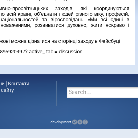
вно-просвітницьких заходів, які координуються
 всій країні, об’єднати людей різного віку, професій,
 національностей та віросповідань. «Ми всі єдині в
вноваженими, розвиватися духовно, жити яскраво і
ові можна дізнатися на сторінці заходу в Фейсбуці
89592049 /? active_ tab = discussion
ни
Контакти
 сайту
development