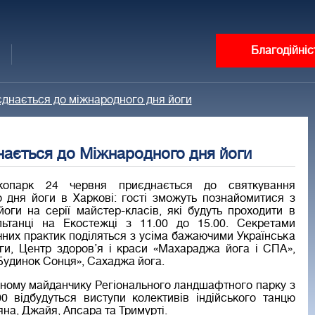
Благодійніс
днається до міжнародного дня йоги
ається до Міжнародного дня йоги
копарк 24 червня приєднається до святкування
 дня йоги в Харкові: гості зможуть познайомитися з
йоги на серії майстер-класів, які будуть проходити в
льтанці на Екостежці з 11.00 до 15.00. Секретами
чних практик поділяться з усіма бажаючими Українська
ги, Центр здоров’я і краси «Махараджа йога і СПА»,
Будинок Сонця», Сахаджа йога.
ьному майданчику Регіонального ландшафтного парку з
00 відбудуться виступи колективів індійського танцю
на, Джайя, Апсара та Тримурті.