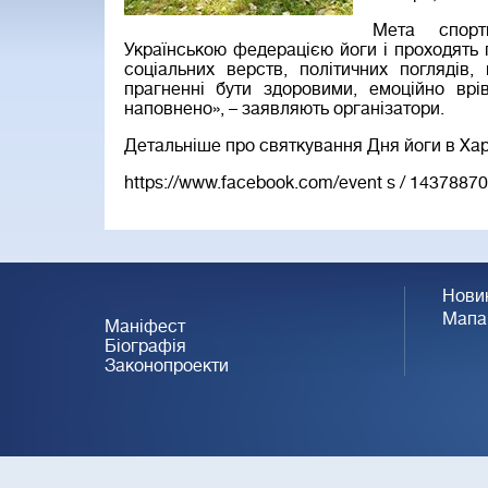
Мета спорти
Українською федерацією йоги і проходять по
соціальних верств, політичних поглядів,
прагненні бути здоровими, емоційно врі
наповнено», – заявляють організатори.
Детальніше про святкування Дня йоги в Харк
https://www.facebook.com/event
s / 14378870
Нови
Мапа
Маніфест
Біографія
Законопроекти