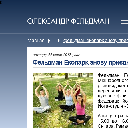
к
главная
фельдман екопарк знову приє
четверг, 22 июня 2017 year
Фельдман Екопарк знову приєдн
Фельдман Е
Міжнародного
різновидами 
дерев’яній а
духовно-фізи
федерація йо
Йога-студія «
А на централ
15.00 до 16.
Ситара, Рамая