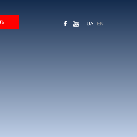
ть
UA
EN