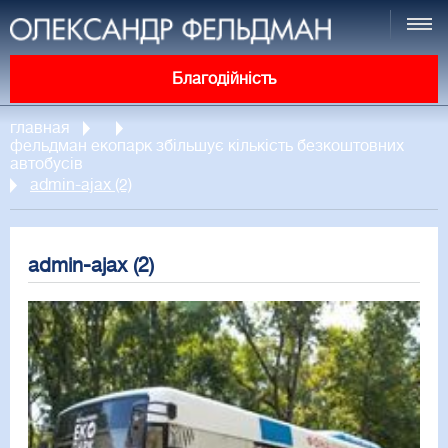
Благодійність
главная
фельдман екопарк збільшує кількість безкоштовних
автобусів
admin-ajax (2)
admin-ajax (2)