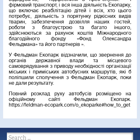
фірмовий транспорт, і вся інша діяльність Екопарку,
що включає реабілітацію дітей і всіх, хто цього
потребує, діяльність з порятунку рідкісних видів
тварин, забезпечення дозвілля наших гостей,
роботи з благоустрою та багато іншого,
здійснюються за рахунок коштів Міжнародного
благодійного фонду «Фонд Олександра
Фельдмана» та його партнерів ».
У Фельдман Екопарк відзначили, що звернення до
органів державної влади та місцевого
самоврядування з приводу необхідності організації
міських і приміських автобусних маршрутів, які б
поліпшили сполучення з Фельдман Екопарк, поки
не дали результату.
Повний розклад руху автобусів розміщено на
офіційному сайті Фельдман Екопарк.
https://feldman-ecopark.com/o_ekoparke#how_to_get