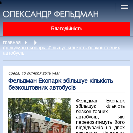
к
Благодійність
главная
фельдман екопарк збільшує кількість безкоштовних
автобусів
среда, 10 октября 2018 year
Фельдман Екопарк збільшує кількість
безкоштовних автобусів
Фельдман Екопарк
збільшує кількість
безкоштовних
автобусів, які
перевозитимуть його
відвідувачів на двох