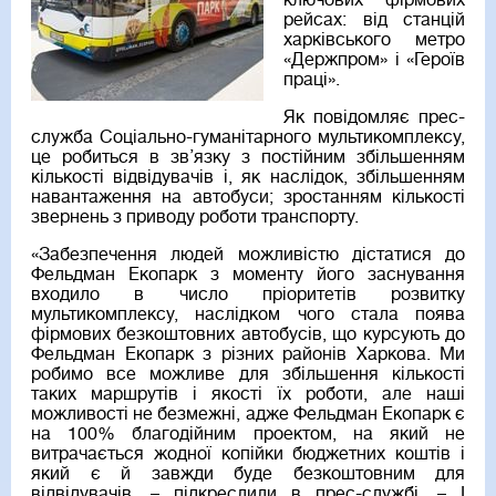
ключових фірмових
рейсах: від станцій
харківського метро
«Держпром» і «Героїв
праці».
Як повідомляє прес-
служба Соціально-гуманітарного мультикомплексу,
це робиться в зв’язку з постійним збільшенням
кількості відвідувачів і, як наслідок, збільшенням
навантаження на автобуси; зростанням кількості
звернень з приводу роботи транспорту.
«Забезпечення людей можливістю дістатися до
Фельдман Екопарк з моменту його заснування
входило в число пріоритетів розвитку
мультикомплексу, наслідком чого стала поява
фірмових безкоштовних автобусів, що курсують до
Фельдман Екопарк з різних районів Харкова. Ми
робимо все можливе для збільшення кількості
таких маршрутів і якості їх роботи, але наші
можливості не безмежні, адже Фельдман Екопарк є
на 100% благодійним проектом, на який не
витрачається жодної копійки бюджетних коштів і
який є й завжди буде безкоштовним для
відвідувачів, – підкреслили в прес-службі. – І