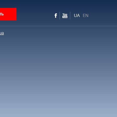
ть
UA
EN
ua