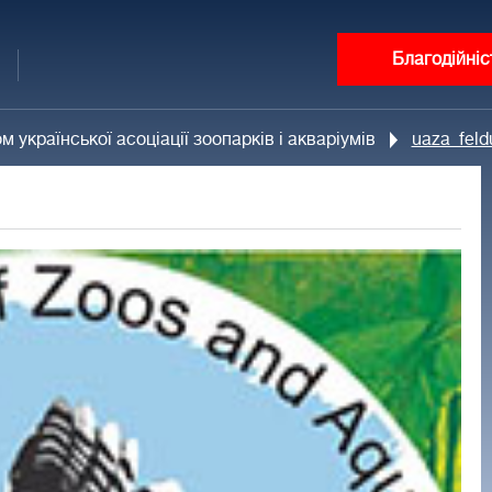
Благодійніс
української асоціації зоопарків і акваріумів
uaza_feld