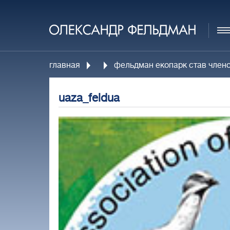
главная
фельдман екопарк став членом 
uaza_feldua