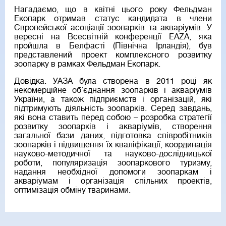
Нагадаємо, що в квітні цього року Фельдман
Екопарк отримав статус кандидата в члени
Європейської асоціації зоопарків та акваріумів. У
вересні на Всесвітній конференції EAZA, яка
пройшла в Белфасті (Північна Ірландія), був
представлений проект комплексного розвитку
зоопарку в рамках Фельдман Екопарк.
Довідка. УАЗА була створена в 2011 році як
некомерційне об’єднання зоопарків і акваріумів
України, а також підприємств і організацій, які
підтримують діяльність зоопарків. Серед завдань,
які вона ставить перед собою – розробка стратегії
розвитку зоопарків і акваріумів, створення
загальної бази даних, підготовка співробітників
зоопарків і підвищення їх кваліфікації, координація
науково-методичної та науково-дослідницької
роботи, популяризація зоопаркового туризму,
надання необхідної допомоги зоопаркам і
акваріумам і організація спільних проектів,
оптимізація обміну тваринами.