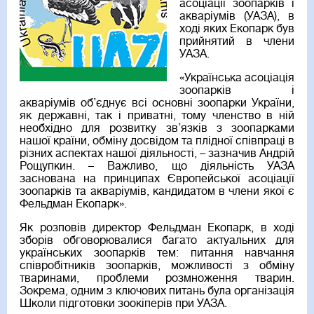
асоціації зоопарків і
акваріумів (УАЗА), в
ході яких Екопарк був
прийнятий в члени
УАЗА.
«Українська асоціація
зоопарків і
акваріумів об’єднує всі основні зоопарки України,
як державні, так і приватні, тому членство в ній
необхідно для розвитку зв’язків з зоопарками
нашої країни, обміну досвідом та плідної співпраці в
різних аспектах нашої діяльності, – зазначив Андрій
Рощупкин. – Важливо, що діяльність УАЗА
заснована на принципах Європейської асоціації
зоопарків та акваріумів, кандидатом в члени якої є
Фельдман Екопарк».
Як розповів директор Фельдман Екопарк, в ході
зборів обговорювалися багато актуальних для
українських зоопарків тем: питання навчання
співробітників зоопарків, можливості з обміну
тваринами, проблеми розмноження тварин.
Зокрема, одним з ключових питань була організація
Школи підготовки зоокіперів при УАЗА.