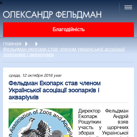
к
Благодійність
главная
фельдман екопарк став членом української асоціації
зоопарків і акваріумів
среда, 12 октября 2016 year
Фельдман Екопарк став членом
Української асоціації зоопарків і
акваріумів
Директор Фельдман
Екопарк Андрій
Рощупкин взяв
участь у щорічних
зборах Української