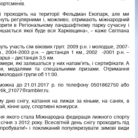
ортсменів.
і проходять на території Фельдман Екопарк, але ми
нуть регулярними і, можливо, отримають міжнародний
орити в Регіональному ландшафтному парку сучасну і
ишається якої буде вся Харківщина», – каже Світлана
ть участь сім вікових груп: 2009 р.н. і молодше, 2007-
., 2004-2003 р.н. – дистанція 1 км., 2002 -2001 р.н. –
тарші – дистанція 3,5 км.
мери, які залишаться у них напам’ять, і сертифікати. А
ми, медалями та спеціальними призами. Отримання
 молодшої групи об 11:00.
можна до 21.01.2017 р. по телефону 0501862750 або
tik_21077@rambler.ru
.
у дню снігу, катання на лижах за кіньми, на санях, в
й, кінне шоу, спортивні конкурси.
ення якого стала Міжнародна федерація лижного спорту
січня з 2012 року. Всесвітній день снігу проходить під
пробувати!» і покликаний популяризувати зимові види