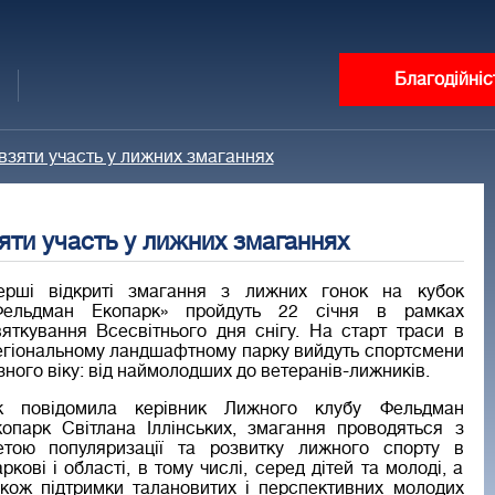
Благодійніс
зяти участь у лижних змаганнях
ти участь у лижних змаганнях
ерші відкриті змагання з лижних гонок на кубок
Фельдман Екопарк» пройдуть 22 січня в рамках
вяткування Всесвітнього дня снігу. На старт траси в
егіональному ландшафтному парку вийдуть спортсмени
зного віку: від наймолодших до ветеранів-лижників.
к повідомила керівник Лижного клубу Фельдман
копарк Світлана Іллінських, змагання проводяться з
етою популяризації та розвитку лижного спорту в
ркові і області, в тому числі, серед дітей та молоді, а
акож підтримки талановитих і перспективних молодих