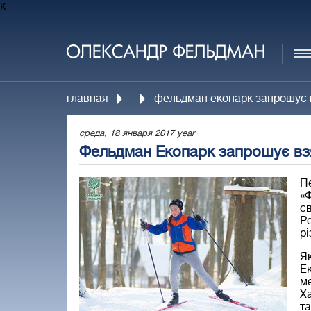
к
главная
фельдман екопарк запрошує в
среда, 18 января 2017 year
Фельдман Екопарк запрошує взя
П
«
с
Р
рі
Я
Е
м
Ха
т