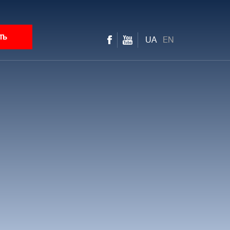
ть
UA
EN