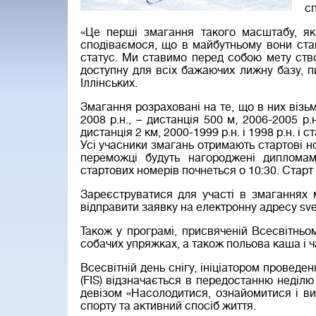
сп
«Це перші змагання такого масштабу, як
сподіваємося, що в майбутньому вони ста
статус. Ми ставимо перед собою мету ств
доступну для всіх бажаючих лижну базу, п
Іллінських.
Змагання розраховані на те, що в них візьму
2008 р.н., – дистанція 500 м, 2006-2005 р.н
дистанція 2 км, 2000-1999 р.н. і 1998 р.н. і с
Усі учасники змагань отримають стартові но
переможці будуть нагороджені диплома
стартових номерів почнеться о 10:30. Старт
Зареєструватися для участі в змаганнях 
відправити заявку на електронну адресу
sve
Також у програмі, присвяченій Всесвітньом
собачих упряжках, а також польова каша і ча
Всесвітній день снігу, ініціатором провед
(FIS) відзначається в передостанню неділю 
девізом «Насолодитися, ознайомитися і ви
спорту та активний спосіб життя.