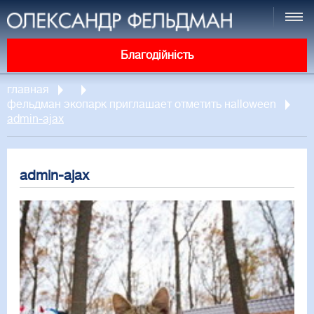
Благодійність
главная
фельдман экопарк приглашает отметить нalloween
admin-ajax
admin-ajax