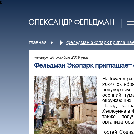
к
главная
фельдман экопарк приглашает
четверг, 24 октября 2019 year
Фельдман Экопарк приглашает 
Нalloween pa
26-27 октябр
популярным в
осенний тум
окружающих 
Парад карн
Хэллоуина в 
также полу
организаторы
Гостей Социа