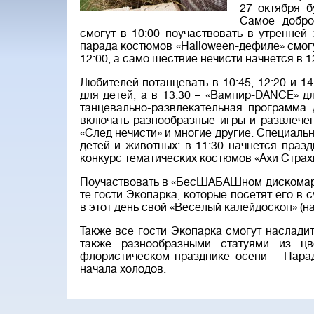
27 октября б
Самое добро
смогут в 10:00 поучаствовать в утренней
парада костюмов «Нalloween-дефиле» смогу
12:00, а само шествие нечисти начнется в 1
Любителей потанцевать в 10:45, 12:20 и
для детей, а в 13:30 – «Вампир-DANCE» дл
танцевально-развлекательная программа д
включать разнообразные игры и развлечен
«След нечисти» и многие другие. Специаль
детей и животных: в 11:30 начнется праз
конкурс тематических костюмов «Ахи Страх
Поучаствовать в «БесШАБАШном дискомараф
те гости Экопарка, которые посетят его в с
в этот день свой «Веселый калейдоскоп» (на
Также все гости Экопарка смогут наслади
также разнообразными статуями из цв
флористическом празднике осени – Пара
начала холодов.