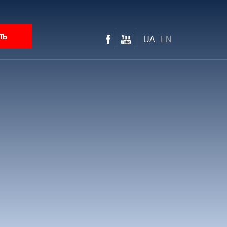
ть
UA
EN