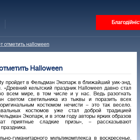
Благодійніс
 отметить нalloween
отметить Нalloween
rty пройдет в Фельдман Экопарк в ближайший уик-энд,
я. «Древний кельтский праздник Нalloween давно стал
о всем мире, в том числе и у нас. Ведь разогнать
ан светом светильника из тыквы и поразить всех
оригинальным костюмом нечисти – это так весело.
авальных костюмов уже стал доброй традицией
Фельдман Экопарк, и в этом году авторы ярких образов
чат приятные сладкие призы», – рассказывают
 праздника.
льно-гуманитарного мультикомплекса в воскресенье,