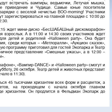
удут встречать вампиры, ведьмочки, Летучая мышка,
е приведение и Чудище. Самые юные посетители
 зарядке с веселой нечистью BOO-morning! Участники
т зарегистрироваться на главной площадке с 10:00 до
2:30.
 14:15 ждет мини-диско «БесШАБАШный дискомарафон»
я взрослых. А в 11:00 и 14:30 своих участников ждет
ля детей и родителей «Нalloween party». Она будет
ия, среди которых – «Метлоралли», «Аукцион сказок»,
ную программу приготовил для гостей Экопарка и Театр
дничное представление «Смешные ужасы», а в 12:00 –
и».
оне», «Вампир-DANCE» и «Нalloween party» смогут и
убботу, 26 октября. Театр детей и животных представит
чало в 11:30).
ться 45 тысячами хризантем всех форм и расцветок, а
етов, на проходящем с начала октября главном
де хризантем. Он продлится в Фельдман Экопарк до