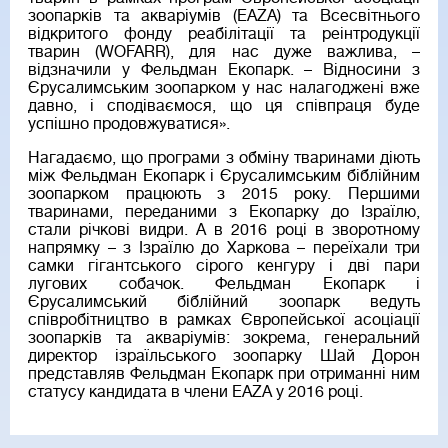
зоопарків та акваріумів (EAZA) та Всесвітнього
відкритого фонду реабілітації та реінтродукції
тварин (WOFARR), для нас дуже важлива, –
відзначили у Фельдман Екопарк. – Відносини з
Єрусалимським зоопарком у нас налагоджені вже
давно, і сподіваємося, що ця співпраця буде
успішно продовжуватися».
Нагадаємо, що програми з обміну тваринами діють
між Фельдман Екопарк і Єрусалимським біблійним
зоопарком працюють з 2015 року. Першими
тваринами, переданими з Екопарку до Ізраїлю,
стали річкові видри. А в 2016 році в зворотному
напрямку – з Ізраїлю до Харкова – переїхали три
самки гігантського сірого кенгуру і дві пари
лугових собачок. Фельдман Екопарк і
Єрусалимський біблійний зоопарк ведуть
співробітництво в рамках Європейської асоціації
зоопарків та акваріумів: зокрема, генеральний
директор ізраїльського зоопарку Шай Дорон
представляв Фельдман Екопарк при отриманні ним
статусу кандидата в члени EAZA у 2016 році.