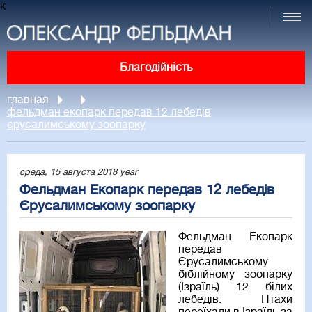
к
Благодійність
главная
фельдман екопарк передав 12 лебедів
єрусалимському зоопарку
среда, 15 августа 2018 year
Фельдман Екопарк передав 12 лебедів
Єрусалимському зоопарку
Фельдман Екопарк
передав
Єрусалимському
біблійному зоопарку
(Ізраїль) 12 білих
лебедів. Птахи