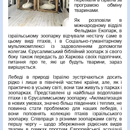
переїхали в Ізраїль за
програмою обміну
тваринами.
Як розповіли в
міжнародному відділі
Фельдман Екопарк, в
ізраїльському зоопарку відчували нестачу саме в
цьому виді птахів, і в Соціально-гуманітарному
мультикомплексі із задоволенням допомогли
колегам. Єрусалимський біблійний зоопарк зі свого
боку також передасть до Харкова своїх підопічних,
питання про те, які це будуть тварини, зараз
вирішується.
Лебеді в природі Ізраїлю зустрічаються досить
рідко і лише в північній частині країни, але, як і
практично в усьому світі, вони там живуть у парках і
зоопарках. Представлені ці найбільші водоплавні
птахи і в Єрусалимському зоопарку. «Акліматизація
в нових умовах, значно більш південних і теплих, не
повинна стати проблемою для наших лебедів, і
вони поповнять колекцію птахів ізраїльського
зоопарку. Співпраця з різними зоопарками світу, в
першу чергу – щодо збереження рідкісних видів
тварин в рамках програм Європейської асоціації