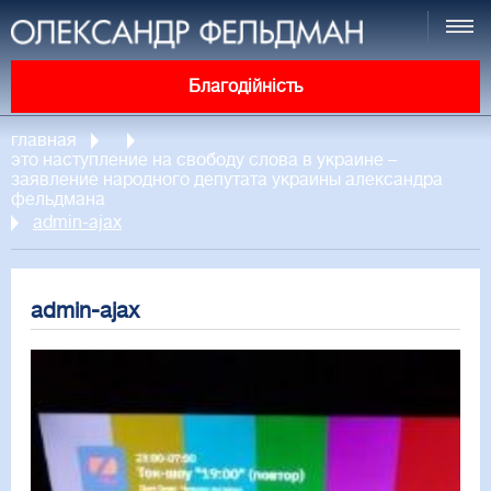
Благодійність
главная
это наступление на свободу слова в украине –
заявление народного депутата украины александра
фельдмана
admin-ajax
admin-ajax