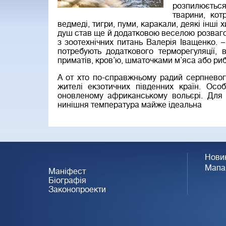
розпилюється 
тварини, кот
ведмеді, тигри, пуми, каракали, деякі інші
душ став ще й додатковою веселою розваго
з зоотехнічних питань Валерія Іващенко. – 
потребують додаткового терморегуляції,
приматів, кров’ю, шматочками м’яса або риб
А от хто по-справжньому радий серпневого 
жителі екзотичних південних країн. Ос
оновленому африканському вольєрі. Для 
нинішня температура майже ідеальна
Нови
Мапа
Маніфест
Біографія
Законопроекти