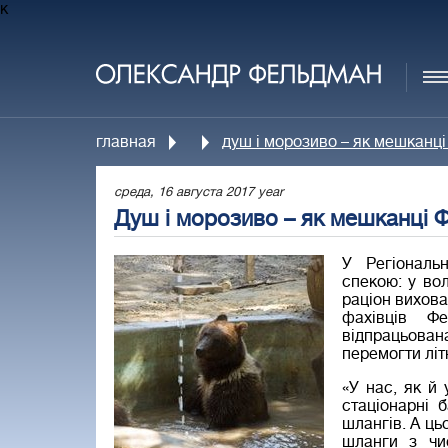
к
главная
душ і морозиво – як мешканц
среда, 16 августа 2017 year
Душ і морозиво – як мешканці 
У Регіональ
спекою: у во
раціон вихов
фахівців Ф
відпрацьова
перемогти літ
«У нас, як й
стаціонарні 
шлангів. А ць
шланги з чи