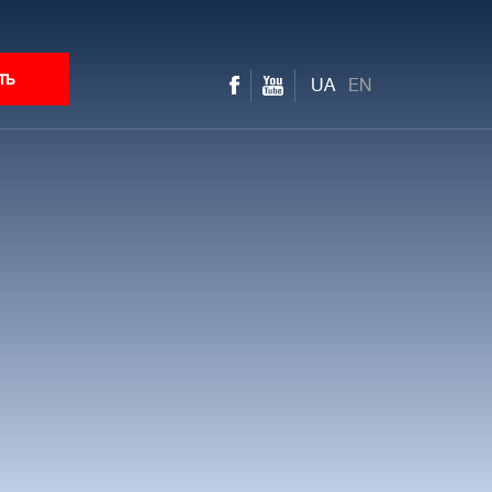
ть
UA
EN