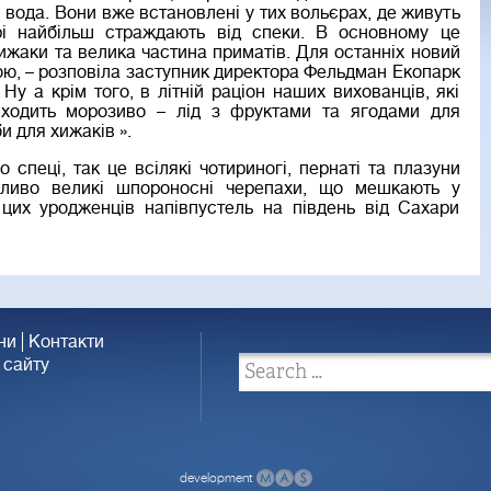
вода. Вони вже встановлені у тих вольєрах, де живуть
рі найбільш страждають від спеки. В основному це
 хижаки та велика частина приматів. Для останніх новий
ю, – розповіла заступник директора Фельдман Екопарк
Ну а крім того, в літній раціон наших вихованців, які
 входить морозиво – лід з фруктами та ягодами для
и для хижаків ».
спеці, так це всілякі чотириногі, пернаті та плазуни
обливо великі шпороносні черепахи, що мешкають у
цих уродженців напівпустель на південь від Сахари
ни
Контакти
 сайту
development