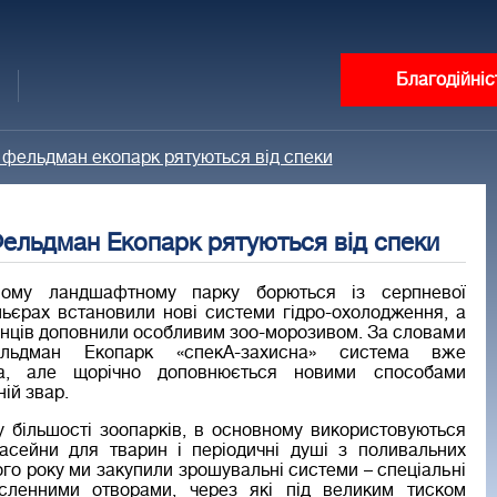
Благодійніс
і фельдман екопарк рятуються від спеки
Фельдман Екопарк рятуються від спеки
ному ландшафтному парку борються із серпневої
льєрах встановили нові системи гідро-охолодження, а
анців доповнили особливим зоо-морозивом. За словами
ельдман Екопарк «спекА-захисна» система вже
на, але щорічно доповнюється новими способами
ній звар.
 у більшості зоопарків, в основному використовуються
басейни для тварин і періодичні душі з поливальних
ого року ми закупили зрошувальні системи – спеціальні
сленними отворами, через які під великим тиском