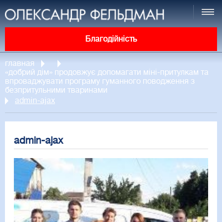
Благодійність
главная
«добрий дім» продовжує допомагати міні-притулкам та
впроваджувати програму гуманного поводження з
безпритульними тваринами
admin-ajax
admin-ajax