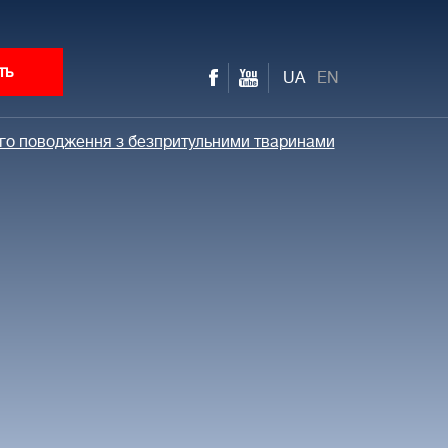
ть
UA
EN
ого поводження з безпритульними тваринами