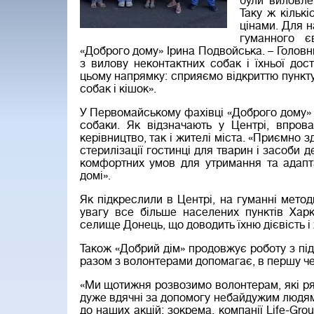
були виловлен
Таку ж кільк
цінами. Для н
гуманного є
«Доброго дому» Ірина Подвойська. – Головн
з вилову неконтактних собак і їхньої до
цьому напрямку: сприяємо відкриттю пункту
собак і кішок».
У Первомайському фахівці «Доброго дому» в
собаки. Як відзначають у Центрі, впров
керівництво, так і жителі міста. «Приємно 
стерилізації гостинці для тварин і засоби 
комфортних умов для утримання та адапта
домі».
Як підкреслили в Центрі, на гуманні мето
увагу все більше населених пунктів Харк
селище Донець, що доводить їхню дієвість і
Також «Добрий дім» продовжує роботу з підт
разом з волонтерами допомагає, в першу че
«Ми щотижня розвозимо волонтерам, які рят
дуже вдячні за допомогу небайдужим людям,
до наших акцій: зокрема, компанії Life-Grou