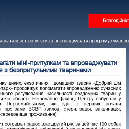
Благодійніс
магати міні-притулкам та впроваджувати програму гуманн
гати міні-притулкам та впроваджувати
я з безпритульними тваринами
нку диких, екзотичних і домашніх тварин «Добрий дім
парк» продовжує допомагати впровадженню сучасних
нного регулювання чисельності бездомних тварин у
вської області. Нещодавно фахівці Центру побували у
 і Первомайському, які одні з перших почали
 програми ВСВП (вилов, стерилізація, вакцинація,
 середовище проживання).
 програма працює вже другий рік, за цей час 100 собак