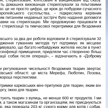
і, стерилізовані, кліпсовані й вакциновані від сказу.
ість домашніх вихованців стерилізували за пільговими
ас це не просто цифра, це крок до побудови сучасного
вропейського суспільства, – підкреслила керівник
им питанням недавньої зустрічі було надання допомоги
ставки на стерилізацію. Ми продовжуємо працювати в
 стерилізації та тимчасової перетримки для бездомних
сього за два дні роботи відловили й стерилізували 32
адження гуманних методів тут підтримує як місцеве
здивувало, що багато небайдужих жителів несли в пункт
дезінфекції приміщення, приділяли час створенню більш
ції собак після операції», – відзначають в «Доброму
ди регулювання чисельності бездомних тварин звертає
івської області: це міста Мерефа, Люботин, Лозова,
 хороші перспективи.
римки харківських міні-притулків для тварин, яким він
ргу, їжею для тварин.
ують тварин з вулиць, не менше 600 кг продуктів. І ми
 а також магазинам та організаціям, які приєднуються
p, яка передала 203 кг сухого корму для котів і собак,