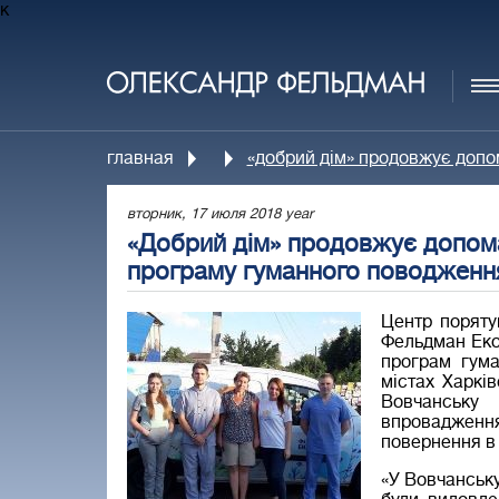
к
главная
«добрий дім» продовжує допо
вторник, 17 июля 2018 year
«Добрий дім» продовжує допома
програму гуманного поводженн
Центр поряту
Фельдман Еко
програм гума
містах Харкі
Вовчанську
впровадження
повернення в
«У Вовчанську