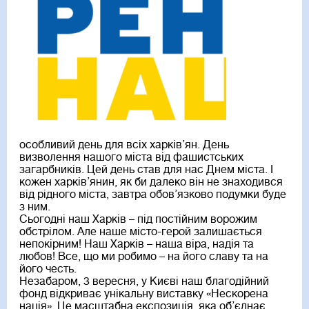
особливий день для всіх харків’ян. День
визволення нашого міста від фашистських
загарбників. Цей день став для нас Днем міста. І
кожен харків’янин, як би далеко він не знаходився
від рідного міста, завтра обов’язково подумки буде
з ним.
Сьогодні наш Харків – під постійним ворожим
обстрілом. Але наше місто-герой залишається
непокірним! Наш Харків – наша віра, надія та
любов! Все, що ми робимо – на його славу та на
його честь.
Незабаром, 3 вересня, у Києві наш благодійний
фонд відкриває унікальну виставку «Нескорена
нація». Це масштабна експозиція, яка об’єднає