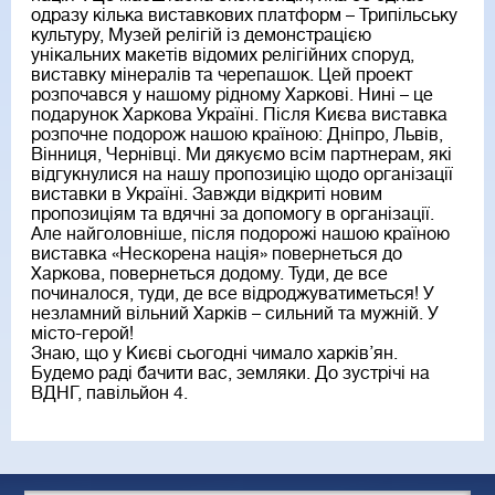
одразу кілька виставкових платформ – Трипільську
культуру, Музей релігій із демонстрацією
унікальних макетів відомих релігійних споруд,
виставку мінералів та черепашок. Цей проект
розпочався у нашому рідному Харкові. Нині – це
подарунок Харкова Україні. Після Києва виставка
розпочне подорож нашою країною: Дніпро, Львів,
Вінниця, Чернівці. Ми дякуємо всім партнерам, які
відгукнулися на нашу пропозицію щодо організації
виставки в Україні. Завжди відкриті новим
пропозиціям та вдячні за допомогу в організації.
Але найголовніше, після подорожі нашою країною
виставка «Нескорена нація» повернеться до
Харкова, повернеться додому. Туди, де все
починалося, туди, де все відроджуватиметься! У
незламний вільний Харків – сильний та мужній. У
місто-герой!
Знаю, що у Києві сьогодні чимало харків’ян.
Будемо раді бачити вас, земляки. До зустрічі на
ВДНГ, павільйон 4.