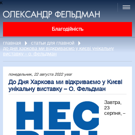
к
Благодійність
главная
статьи для главной
до дня харкова ми відкриваємо у києві унікальну
виставку – о. фельдман
понедельник, 22 августа 2022 year
До Дня Харкова ми відкриваємо у Києві
унікальну виставку – О. Фельдман
Завтра,
23
серпня, –