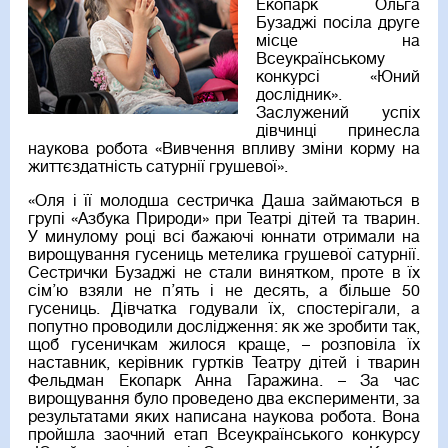
Екопарк Ольга
Бузаджі посіла друге
місце на
Всеукраїнському
конкурсі «Юний
дослідник».
Заслужений успіх
дівчинці принесла
наукова робота «Вивчення впливу зміни корму на
життєздатність сатурнії грушевої».
«Оля і її молодша сестричка Даша займаються в
групі «Азбука Природи» при Театрі дітей та тварин.
У минулому році всі бажаючі юннати отримали на
вирощування гусениць метелика грушевої сатурнії.
Сестрички Бузаджі не стали винятком, проте в їх
сім’ю взяли не п’ять і не десять, а більше 50
гусениць. Дівчатка годували їх, спостерігали, а
попутно проводили дослідження: як же зробити так,
щоб гусеничкам жилося краще, – розповіла їх
наставник, керівник гуртків Театру дітей і тварин
Фельдман Екопарк Анна Гаражина. – За час
вирощування було проведено два експерименти, за
результатами яких написана наукова робота. Вона
пройшла заочний етап Всеукраїнського конкурсу