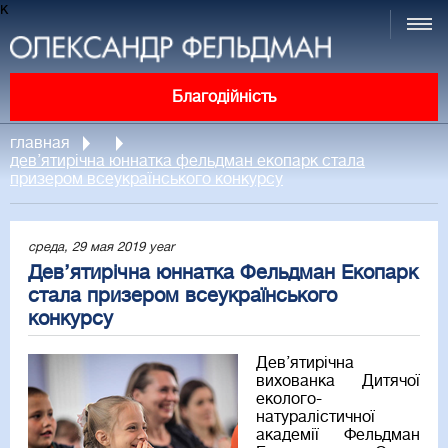
к
Благодійність
главная
дев’ятирічна юннатка фельдман екопарк стала
призером всеукраїнського конкурсу
среда, 29 мая 2019 year
Дев’ятирічна юннатка Фельдман Екопарк
стала призером всеукраїнського
конкурсу
Дев’ятирічна
вихованка Дитячої
еколого-
натуралістичної
академії Фельдман