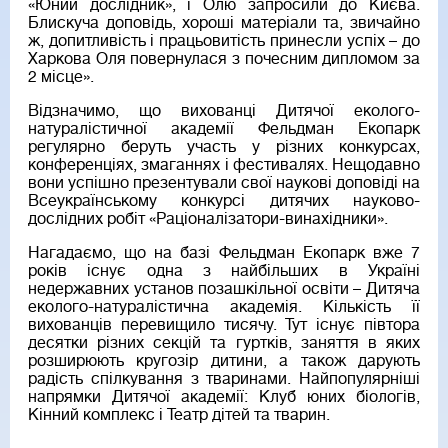
«Юний дослідник», і Олю запросили до Києва.
Блискуча доповідь, хороші матеріали та, звичайно
ж, допитливість і працьовитість принесли успіх – до
Харкова Оля повернулася з почесним дипломом за
2 місце».
Відзначимо, що вихованці Дитячої еколого-
натуралістичної академії Фельдман Екопарк
регулярно беруть участь у різних конкурсах,
конференціях, змаганнях і фестивалях. Нещодавно
вони успішно презентували свої наукові доповіді на
Всеукраїнському конкурсі дитячих науково-
дослідних робіт «Раціоналізатори-винахідники».
Нагадаємо, що на базі Фельдман Екопарк вже 7
років існує одна з найбільших в Україні
недержавних установ позашкільної освіти – Дитяча
еколого-натуралістична академія. Кількість її
вихованців перевищило тисячу. Тут існує півтора
десятки різних секцій та гуртків, заняття в яких
розширюють кругозір дитини, а також дарують
радість спілкування з тваринами. Найпопулярніші
напрямки Дитячої академії: Клуб юних біологів,
Кінний комплекс і Театр дітей та тварин.