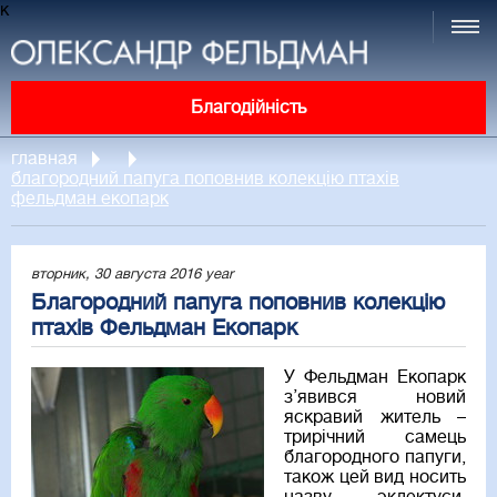
к
Благодійність
главная
благородний папуга поповнив колекцію птахів
фельдман екопарк
вторник, 30 августа 2016 year
Благородний папуга поповнив колекцію
птахів Фельдман Екопарк
У Фельдман Екопарк
з’явився новий
яскравий житель –
трирічний самець
благородного папуги,
також цей вид носить