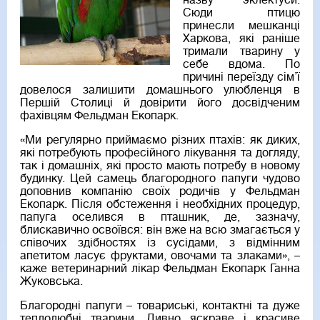
назву эклектуси.
Сюди птицю
принесли мешканці
Харкова, які раніше
тримали тварину у
себе вдома. По
причині переїзду сім’ї
довелося залишити домашнього улюбленця в
Першій Столиці й довірити його досвідченим
фахівцям Фельдман Екопарк.
«Ми регулярно приймаємо різних птахів: як диких,
які потребують професійного лікування та догляду,
так і домашніх, які просто мають потребу в новому
будинку. Цей самець благородного папуги чудово
доповнив компанію своїх родичів у Фельдман
Екопарк. Після обстеження і необхідних процедур,
папуга оселився в пташник, де, зазначу,
блискавично освоївся: він вже на всю змагається у
співочих здібностях із сусідами, з відмінним
апетитом ласує фруктами, овочами та злаками», –
каже ветеринарний лікар Фельдман Екопарк Ганна
Жуковська.
Благородні папуги – товариські, контактні та дуже
теплолюбні тварини. Дивно яскраве і красиве