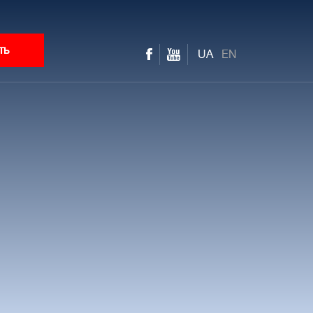
ть
UA
EN