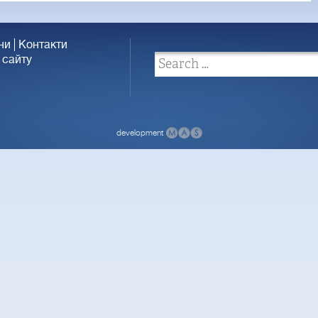
ни
Контакти
 сайту
development