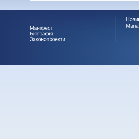
Нови
Мапа
Маніфест
Біографія
Законопроекти