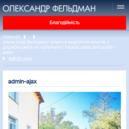
Благодійність
главная
олександр фельдман домігся виділення коштів з
держбюджету на капремонт харківських дитсадків і
шкіл
admin-ajax
admin-ajax