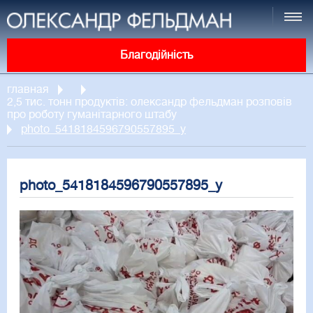
Благодійність
главная
2,5 тис. тонн продуктів: олександр фельдман розповів
про роботу гуманітарного штабу
photo_5418184596790557895_y
photo_5418184596790557895_y