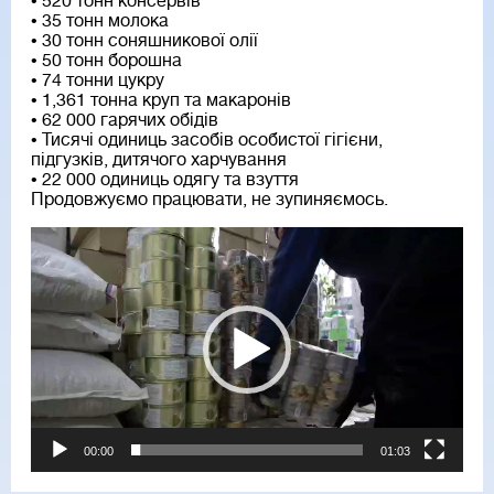
• 520 тонн консервів
• 35 тонн молока
• 30 тонн соняшникової олії
• 50 тонн борошна
• 74 тонни цукру
• 1,361 тонна круп та макаронів
• 62 000 гарячих обідів
• Тисячі одиниць засобів особистої гігієни,
підгузків, дитячого харчування
• 22 000 одиниць одягу та взуття
Продовжуємо працювати, не зупиняємось.
Video
Player
00:00
01:03