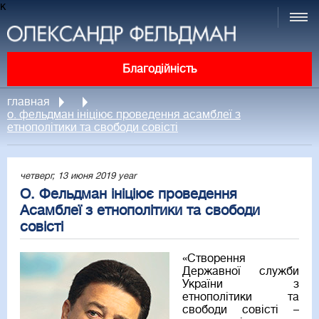
к
Благодійність
главная
о. фельдман ініціює проведення асамблеї з
етнополітики та свободи совісті
четверг, 13 июня 2019 year
О. Фельдман ініціює проведення
Асамблеї з етнополітики та свободи
совісті
«Створення
Державної служби
України з
етнополітики та
свободи совісті –