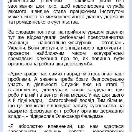
доленосним рішенням і закликав діяти без
зволікання для того, щоб новостворена служба
якомога швидше стала працюючим інститутом
міжетнічного та міжконфесійного діалогу держави
та громадянського суспільства.
За словами політика, на прийняте урядом рішення
тут же відреагували регіональні представництва
Асоціації національно-культурних об’єднань
України. Вони виступили з ініціативою підготувати і
провести найближчим часом всеукраїнські
громадські слухання про те, як повинна бути
організована робота цієї держслужби.
«Адже краще нас самих навряд чи хтось знає наші
проблеми. А значить треба брати безпосередню
участь в діяльності Служби вже на етапі її
становлення, делегувати своїх кандидатів для
роботи в ній і в центрі, й на місцях. У нас для цього
є й гідні кадри, і багаторічний досвід. Тим більше,
що це повністю відповідає запиту суспільства на
відкрите формування і роботу органів державної
влади», – підкреслив Олександр Фельдман.
«Я абсолютно впевнений, що нам вдасться
забезпечити успішну роботу новоствореної