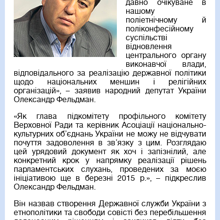
давно очікуване в
нашому
поліетнічному й
поліконфесійному
суспільстві
відновлення
центрального органу
виконавчої влади,
відповідального за реалізацію державної політики
щодо національних меншин і релігійних
організацій», – заявив народний депутат України
Олександр Фельдман.
«Як глава підкомітету профільного комітету
Верховної Ради та керівник Асоціації національно-
культурних об’єднань України не можу не відчувати
почуття задоволення в зв’язку з цим. Розглядаю
цей урядовий документ як хоч і запізнілий, але
конкретний крок у напрямку реалізації рішень
парламентських слухань, проведених за моєю
ініціативою ще в березні 2015 р.», – підкреслив
Олександр Фельдман.
Він назвав створення Державної служби України з
етнополітики та свободи совісті без перебільшення