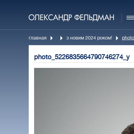
главная
з новим 2024 роком!
phot
photo_5226835664790746274_y