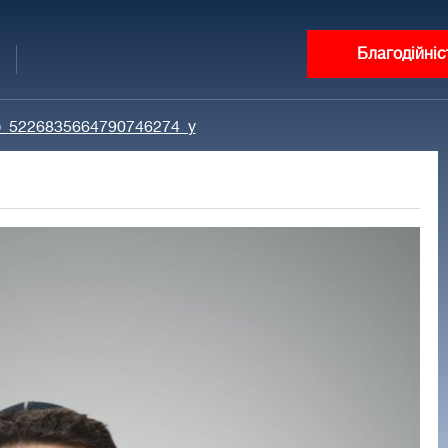
Благодійніс
o_5226835664790746274_y