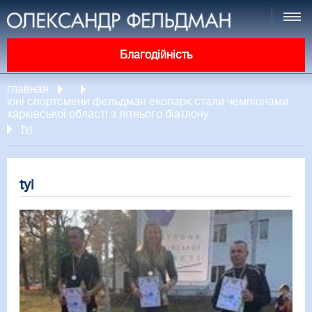
Благодійність
главная
юні спортсмени фельдман екопарк стали чемпіонами
харківської області з літнього біатлону
tyi
tyi