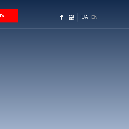
ть
UA
EN