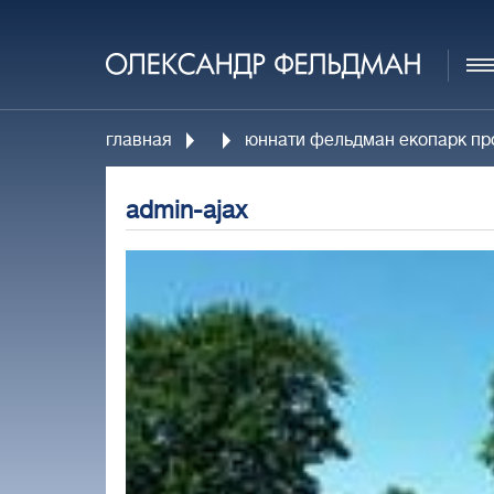
главная
юннати фельдман екопарк пр
admin-ajax