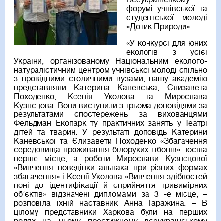
Всеукраїнському
форумі учнівської та
студентської молоді
«Дотик Природи».
«У конкурсі для юних
екологів з усієї
України, організованому Національним еколого-
натуралістичним центром учнівської молоді спільно
з провідними столичними вузами, нашу академію
представляли Катерина Каневська, Єлизавета
Походенко, Ксенія Уколова та Мирослава
Кузнєцова. Вони виступили з трьома доповідями за
результатами спостережень за вихованцями
Фельдман Екопарк ту практичних занять у Театрі
дітей та тварин. У результаті доповідь Катерини
Каневської та Єлизавети Походенко «Збагачення
середовища проживання білоруких гібонів» посіла
перше місце, а роботи Мирослави Кузнєцової
«Вивчення поведінки альпака при різних формах
збагачення» і Ксенії Уколова «Вивчення здібностей
поні до ідентифікації й сприйняття тривимірних
об’єктів» відзначені дипломами за 3 -е місце, –
розповіла їхній наставник Анна Гаражина. – В
цілому представники Харкова були на перших