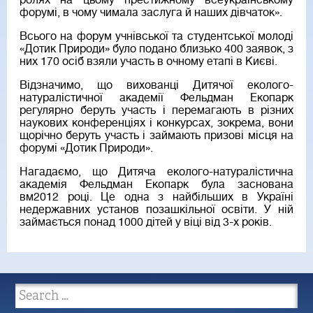
ролях на цьому престижному всеукраїнському
форумі, в чому чимала заслуга й наших дівчаток».
Всього на форум учнівської та студентської молоді
«Дотик Природи» було подано близько 400 заявок, з
них 170 осіб взяли участь в очному етапі в Києві.
Відзначимо, що вихованці Дитячої еколого-
натуралістичної академії Фельдман Екопарк
регулярно беруть участь і перемагають в різних
наукових конференціях і конкурсах, зокрема, вони
щорічно беруть участь і займають призові місця на
форумі «Дотик Природи».
Нагадаємо, що Дитяча еколого-натуралістична
академія Фельдман Екопарк була заснована
вм2012 році. Це одна з найбільших в Україні
недержавних установ позашкільної освіти. У ній
займається понад 1000 дітей у віці від 3-х років.