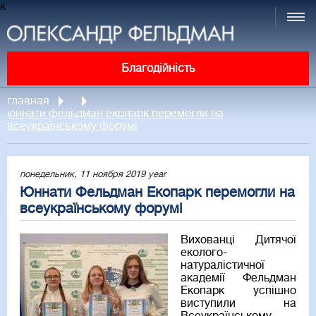
к
Благодійність
главная
юннати фельдман екопарк перемогли на
всеукраїнському форумі
понедельник, 11 ноября 2019 year
Юннати Фельдман Екопарк перемогли на
всеукраїнському форумі
Вихованці Дитячої
еколого-
натуралістичної
академії Фельдман
Екопарк успішно
виступили на