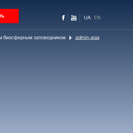
ть
UA
EN
ким биосферным заповедником
admin-ajax