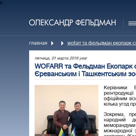
к
главная
wofarr та фельдман екопарк 
пятница, 01 марта 2019 year
WOFARR та Фельдман Екопарк с
Єреванським і Ташкентським з
Керівники В
реінтродукці
офіційним ві
кілька угод п
Зокрема, пр
народний д
меморандуми
міжнародної 