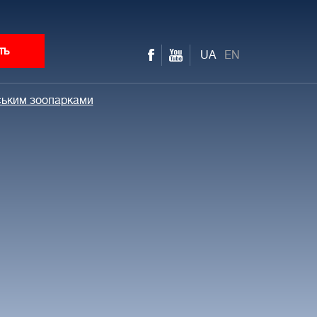
ть
UA
EN
ським зоопарками