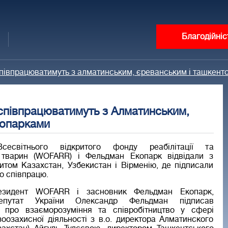
Благодійніс
співпрацюватимуть з алматинським, єреванським і ташкент
півпрацюватимуть з Алматинським,
оопарками
сесвітнього відкритого фонду реабілітації та
ї тварин (WOFARR) і Фельдман Екопарк відвідали з
зитом Казахстан, Узбекистан і Вірменію, де підписали
ро співпрацю.
езидент WOFARR і засновник Фельдман Екопарк,
епутат України Олександр Фельдман підписав
 про взаєморозуміння та співробітництво у сфері
зоозахисної діяльності з в.о. директора Алматинского