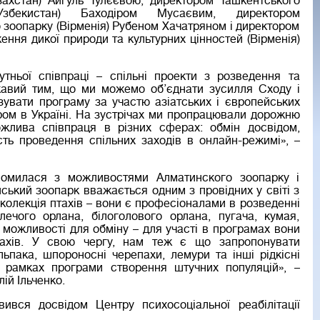
захстан) Айгуль Тулєєвою, директором Ташкентського
Узбекистан) Баходіром Мусаєвим, директором
 зоопарку (Вірменія) Рубеном Хачатряном і директором
ння дикої природи та культурних цінностей (Вірменія)
тньої співпраці – спільні проекти з розведення та
цікавий тим, що ми можемо об’єднати зусилля Сходу і
ізувати програму за участю азіатських і європейських
тром в Україні. На зустрічах ми пропрацювали дорожню
жлива співпраця в різних сферах: обмін досвідом,
ть проведення спільних заходів в онлайн-режимі», –
айомилася з можливостями Алматинского зоопарку і
ський зоопарк вважається одним з провідних у світі з
 колекція птахів – вони є професіоналами в розведенні
лечого орлана, білоголового орлана, пугача, кумая,
і можливості для обміну – для участі в програмах вони
ахів. У свою чергу, нам теж є що запропонувати
ьпака, шпороносні черепахи, лемури та інші рідкісні
 рамках програми створення штучних популяцій», –
ій Ільченко.
ився досвідом Центру психосоціальної реабілітації