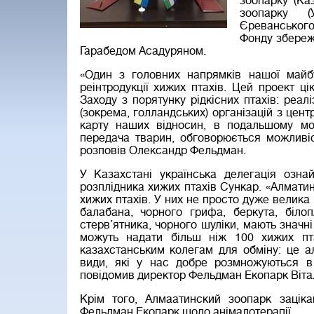
зоопарку (Ка
зоопарку (
Єреванського
Фонду збереже
Гарабедом Асадуряном.
«Один з головних напрямків нашої майбу
реінтродукції хижих птахів. Цей проект 
Заходу з порятунку рідкісних птахів: реал
(зокрема, голландських) організацій з цен
карту наших відносин, в подальшому мо
передача тварин, обговорюється можливіс
розповів Олександр Фельдман.
У Казахстані українська делегація озн
розплідника хижих птахів Сункар. «Алматин
хижих птахів. У них не просто дуже велика
балабана, чорного грифа, беркута, білоп
стерв’ятника, чорного шуліки, мають значн
можуть надати більш ніж 100 хижих пт
казахстанським колегам для обміну: це ал
види, які у нас добре розмножуються в
повідомив директор Фельдман Екопарк Вітал
Крім того, Алмаатинский зоопарк зацікав
Фельдман Екопарк щодо анімалотерапії.