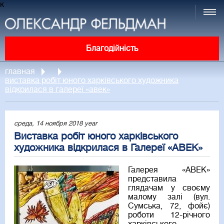
к
Благодійність
главная
виставка робіт юного харківського художника
відкрилася в галереї «авек»
среда, 14 ноября 2018 year
Виставка робіт юного харківського
художника відкрилася в Галереї «АВЕК»
Галерея «АВЕК»
представила
глядачам у своєму
малому залі (вул.
Сумська, 72, фойє)
роботи 12-річного