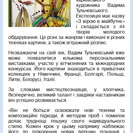
харківського
художника Вадима
Тульчевського.
Експозиція має назву
«З вірою в майбутнє»
і складається з 44
творів молодого
обдарування. Це різні за жанром і виконані в різних
техніках картини, а також вітражний розпис.
Незважаючи на свій вік, Вадим Тульчевський вже
може похвалитися кількома персональними
виставками, участю у вітчизняних та міжнародних
конкурсах. Його картини знаходиться в приватних
колекціях у Німеччині, Франції, Болгарії, Польщі,
Литві, Білорусі, Італії.
За словами мистецтвознавців, у хлопчика,
безперечно, великий талант і завдяки наставникам
він успішно розвивається.
«Він не боїться освоювати нові техніки та
композиційні підходи, й методом проб і помилок
долає труднощі пошуку свого індивідуального
стилю. Кожен крок у цьому напрямку наближає
його до підкорення нових вершин пізнання і