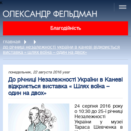
к
Благодійність
главная
до річниці незалежності україни в каневі відкриється
виставка « шлях воїна – один на двох»
понедельник, 22 августа 2016 year
До річниці Незалежності України в Каневі
відкриється виставка « Шлях воїна –
один на двох»
24 серпня 2016 року
о 10:30 до 25-ї річниці
Незалежності
України у музеї
Тараса Шевченка в