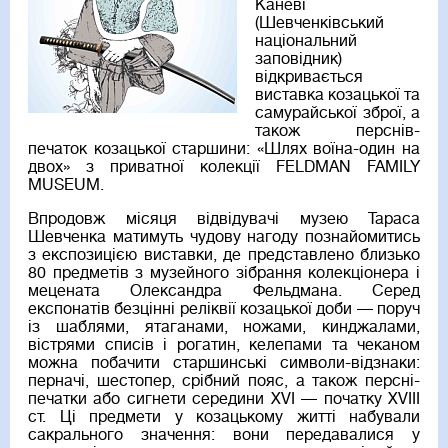
Каневі
(Шевченківський
національний
заповідник)
відкривається
виставка козацької та
самурайської зброї, а
також перснів-
печаток козацької старшини: «Шлях воїна-один на
двох» з приватної колекції FELDMAN FAMILY
MUSEUM.
Впродовж місяця відвідувачі музею Тараса
Шевченка матимуть чудову нагоду познайомитись
з експозицією виставки, де представлено близько
80 предметів з музейного зібрання колекціонера і
мецената Олександра Фельдмана. Серед
експонатів безцінні реліквії козацької доби — поруч
із шаблями, ятаганами, ножами, кинджалами,
вістрями списів і рогатин, келепами та чеканом
можна побачити старшинські символи-відзнаки:
перначі, шестопер, срібний пояс, а також персні-
печатки або сигнети середини XVI — початку XVIII
ст. Ці предмети у козацькому житті набували
сакрального значення: вони передавалися у