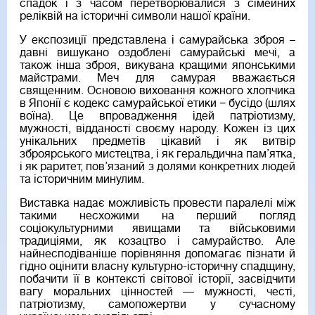
спадок і з часом перетворювалися з сімейних
реліквій на історичні символи нашої країни.
У експозиції представлена і самурайська зброя –
давні вишукано оздоблені самурайські мечі, а
також інша зброя, викувана кращими японськими
майстрами. Меч для самурая вважається
священним. Основою виховання кожного хлопчика
в Японії є кодекс самурайської етики − бусідо (шлях
воїна). Це впровадження ідей патріотизму,
мужності, відданості своєму народу. Кожен із цих
унікальних предметів цікавий і як витвір
зброярського мистецтва, і як геральдична пам’ятка,
і як раритет, пов’язаний з долями конкретних людей
та історичним минулим.
Виставка надає можливість провести паралелі між
такими несхожими на перший погляд
соціокультурними явищами та військовими
традиціями, як козацтво і самурайство. Але
найнесподіваніше порівняння допомагає пізнати й
гідно оцінити власну культурно-історичну спадщину,
побачити її в контексті світової історії, засвідчити
вагу моральних цінностей — мужності, честі,
патріотизму, самопожертви у сучасному