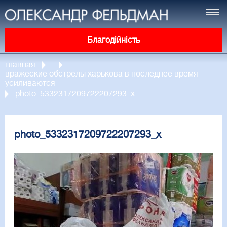
Благодійність
главная
вражеские обстрелы харькова в последнее время
усиливаются
photo_5332317209722207293_x
photo_5332317209722207293_x