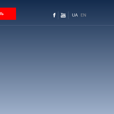
ть
UA
EN