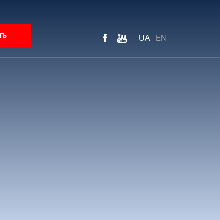
ть
UA
EN