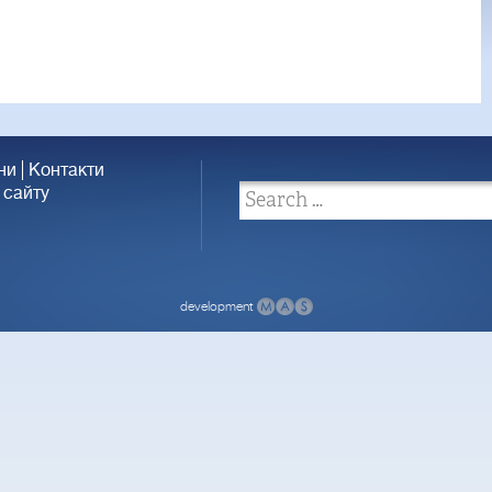
ни
Контакти
 сайту
development