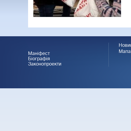
Нови
Мапа
Маніфест
Біографія
Законопроекти