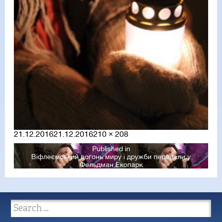
Posted
Full
21.12.2016
21.12.2016
210 × 208
on
size
Published in
Віфлеємський вогонь миру і дружби передали у
Фельдман Екопарк