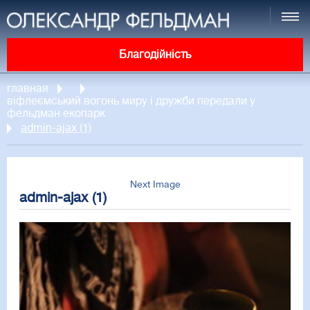
Благодійність
главная
віфлеємський вогонь миру і дружби передали у
фельдман екопарк
admin-ajax (1)
Next Image
admin-ajax (1)